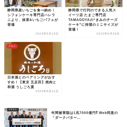
静岡県産いちごを食べ納め！
静岡県で行列のできる人気ス
シフォンケーキ専門店ハレラ
イーツ店 たまご専門店
ニより、抹茶&いちごパフェが
TAMAGOYAの“きみのチーズ
登場
ケーキ”に待望のミニサイズが
登場！
2023年5月15日
2023年6月26日
グルメ
日本酒とのペアリングがおす
すめ！【東京 五反田】焼肉と
和酒 うしごろ貫
2023年8月21日
年間被害額は1兆7000億円⁉ Web同意の
「ダークパター...