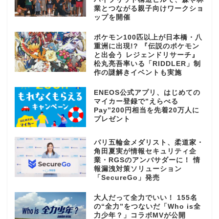
業とつながる親子向けワークショ
ップを開催
ポケモン100匹以上が日本橋・八
重洲に出現!? 『伝説のポケモン
と出会う レジェンドリサーチ』
松丸亮吾率いる「RIDDLER」制
作の謎解きイベントも実施
ENEOS公式アプリ、はじめての
マイカー登録で”えらべる
Pay”200円相当を先着20万人に
プレゼント
パリ五輪金メダリスト、柔道家・
角田夏実が情報セキュリティ企
業・RGSのアンバサダーに！ 情
報漏洩対策ソリューション
「SecureGo」発売
大人だって全力でいい！ 155名
の“全力”をつないだ「Who is全
力少年？」コラボMVが公開