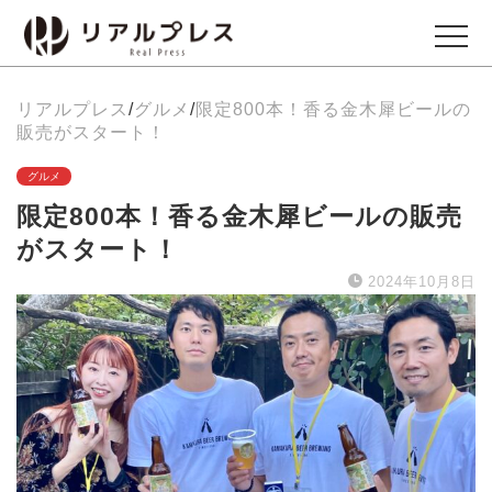
リアルプレス
/
グルメ
/
限定800本！香る金木犀ビールの
ビジネス
販売がスタート！
Business
グルメ
限定800本！香る金木犀ビールの販売
エンタメ
がスタート！
Entertainment
2024年10月8日
イベント
Events
グルメ
Gourmet