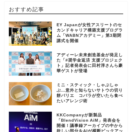
おすすめ記事
EY Japanが女性アスリートのセ
カンドキャリア構築支援プログラ
ム「WABNアカデミー」第3期閉
講式を開催
アディーレ未来創造基金が発足し
た「#奨学金返済 支援プロジェク
ト」記者発表会に田村淳さんら豪
華ゲストが登場
ミニ・スティック・しゃぶしゃ
ぶ…意外と知らないサトウの切り
餅バリエ コバラが空いたら食べ
たいアレンジ術
KKCompanyが新製品
「BlendVision AiM」発表会を
開催！議事録アーカイブの中から
欲しい部分をAIが横断ピックアッ