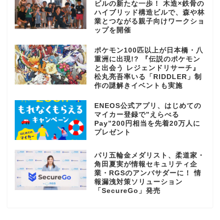
ビルの新たな一歩！ 木造×鉄骨の
ハイブリッド構造ビルで、森や林
業とつながる親子向けワークショ
ップを開催
ポケモン100匹以上が日本橋・八
重洲に出現!? 『伝説のポケモン
と出会う レジェンドリサーチ』
松丸亮吾率いる「RIDDLER」制
作の謎解きイベントも実施
ENEOS公式アプリ、はじめての
マイカー登録で”えらべる
Pay”200円相当を先着20万人に
プレゼント
パリ五輪金メダリスト、柔道家・
角田夏実が情報セキュリティ企
業・RGSのアンバサダーに！ 情
報漏洩対策ソリューション
「SecureGo」発売