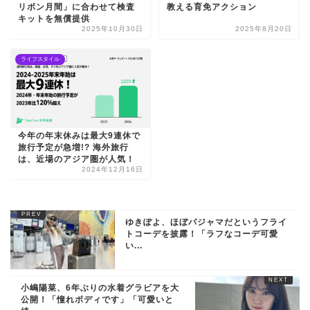
リボン月間」に合わせて検査
教える育免アクション
キットを無償提供
2025年10月30日
2025年8月20日
ライフスタイル
今年の年末休みは最大9連休で
旅行予定が急増!? 海外旅行
は、近場のアジア圏が人気！
2024年12月16日
ゆきぽよ、ほぼパジャマだというフライ
トコーデを披露！「ラフなコーデ可愛
い...
小嶋陽菜、6年ぶりの水着グラビアを大
公開！「憧れボディです」「可愛いと