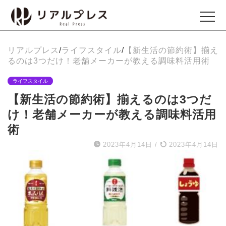
リアルプレス
/
ライフスタイル
/
【新生活の節約術】揃え
ビジネス
るのは3つだけ！老舗メーカーが教える調味料活用術
Business
ライフスタイル
【新生活の節約術】揃えるのは3つだ
エンタメ
け！老舗メーカーが教える調味料活用
Entertainment
術
2023年4月14日
/
2023年4月14日
イベント
Events
グルメ
Gourmet