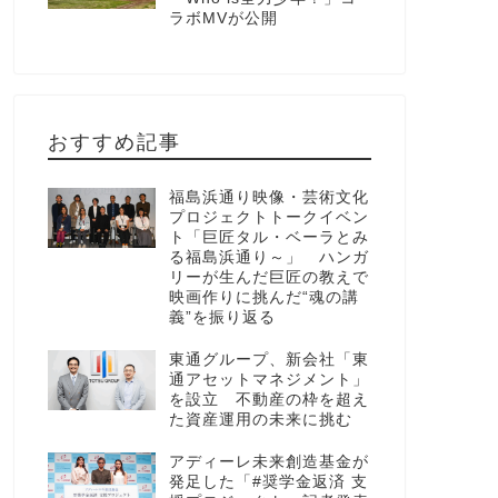
ラボMVが公開
おすすめ記事
福島浜通り映像・芸術文化
プロジェクトトークイベン
ト「巨匠タル・ベーラとみ
る福島浜通り～」 ハンガ
リーが生んだ巨匠の教えで
映画作りに挑んだ“魂の講
義”を振り返る
東通グループ、新会社「東
通アセットマネジメント」
を設立 不動産の枠を超え
た資産運用の未来に挑む
アディーレ未来創造基金が
発足した「#奨学金返済 支