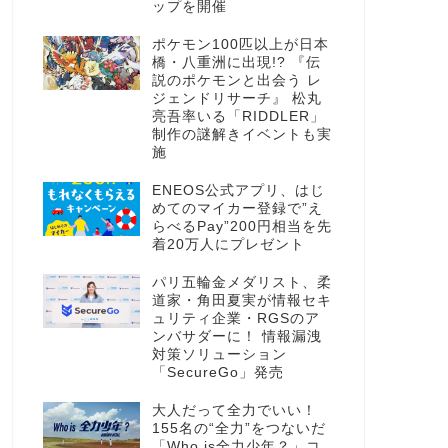
ップを開催
ポケモン100匹以上が日本
橋・八重洲に出現!? 『伝
説のポケモンと出会う レ
ジェンドリサーチ』 松丸
亮吾率いる「RIDDLER」
制作の謎解きイベントも実
施
ENEOS公式アプリ、はじ
めてのマイカー登録で”え
らべるPay”200円相当を先
着20万人にプレゼント
パリ五輪金メダリスト、柔
道家・角田夏実が情報セキ
ュリティ企業・RGSのア
ンバサダーに！ 情報漏洩
対策ソリューション
「SecureGo」発売
大人だって全力でいい！
155名の“全力”をつないだ
「Who is全力少年？」コ