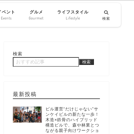
イベント
グルメ
ライフスタイル
Events
Gourmet
Lifestyle
検索
検索
検索
最新投稿
ビル運営“だけじゃない”サ
ンケイビルの新たな一歩！
木造×鉄骨のハイブリッド
構造ビルで、森や林業とつ
ながる親子向けワークショ