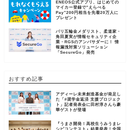
ENEOS公式アプリ、はじめての
マイカー登録で”えらべる
Pay”200円相当を先着20万人に
プレゼント
パリ五輪金メダリスト、柔道家・
角田夏実が情報セキュリティ企
業・RGSのアンバサダーに！ 情
報漏洩対策ソリューション
「SecureGo」発売
おすすめ記事
アディーレ未来創造基金が発足し
た「#奨学金返済 支援プロジェク
ト」記者発表会に田村淳さんら豪
華ゲストが登場
『うまさ開発！高校生うみうまレ
シピコンテスト』結果発表！全国