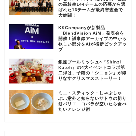
の高校生144チームの応募から選
ばれた16チームが最終審査会で
大健闘！
KKCompanyが新製品
「BlendVision AiM」発表会を
開催！議事録アーカイブの中から
欲しい部分をAIが横断ピックアッ
プ
銀座ブールミッシュ×『Shinzi
Katoh』の4大イベントコラボ第
二弾は、子猫の「シニョン」が織
りなすクリスマスストーリー！
ミニ・スティック・しゃぶしゃ
ぶ…意外と知らないサトウの切り
餅バリエ コバラが空いたら食べ
たいアレンジ術