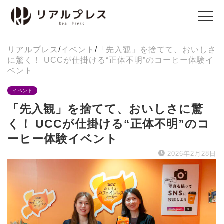
リアルプレス
/
イベント
/
「先入観」を捨てて、おいしさ
ビジネス
に驚く！ UCCが仕掛ける“正体不明”のコーヒー体験イ
Business
ベント
イベント
エンタメ
「先入観」を捨てて、おいしさに驚
Entertainment
く！ UCCが仕掛ける“正体不明”のコ
ーヒー体験イベント
イベント
2026年2月28日
Events
グルメ
Gourmet