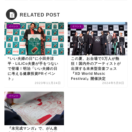
RELATED POST
イベント
イベント
“いい夫婦の日”に小田井涼
この夏、お台場で3万人が熱
平・LiLiCo夫妻が手をつない
狂！国内外のアーティストが
で登場！明治「いい夫婦の日
出演する未来型音楽フェス
に考える健康投資PRイベン
『XD World Music
ト」
Festival』開催決定
2023年11月24日
2024年5月9日
イベント
『未完成マンガ』で、がん患