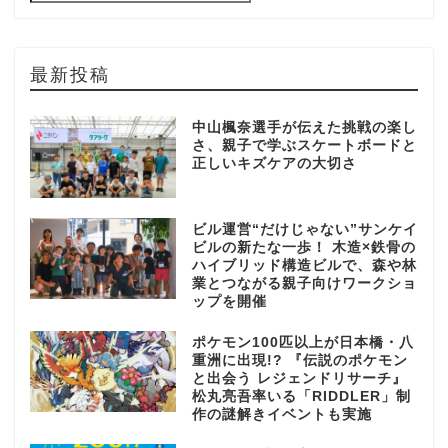
最新投稿
中山楓奈選手が伝えた挑戦の楽し
さ、親子で学ぶスケートボードと
正しいキズケアの大切さ
ビル運営“だけじゃない”サンケイ
ビルの新たな一歩！ 木造×鉄骨の
ハイブリッド構造ビルで、森や林
業とつながる親子向けワークショ
ップを開催
ポケモン100匹以上が日本橋・八
重洲に出現!? 『伝説のポケモン
と出会う レジェンドリサーチ』
松丸亮吾率いる「RIDDLER」制
作の謎解きイベントも実施