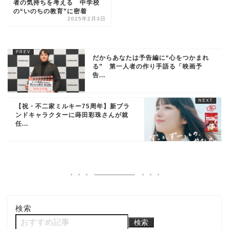
者の気持ちを考える 中学校
の“いのちの教育”に密着
2025年2月3日
だからあなたは予告編に“心をつかまれ
る” 第一人者の作り手語る「映画予
告...
【祝・不二家ミルキー75周年】新ブラ
ンドキャラクターに蒔田彩珠さんが就
任...
検索
検索