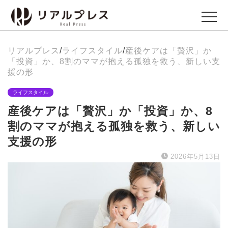
リアルプレス
/
ライフスタイル
/
産後ケアは「贅沢」か
ビジネス
「投資」か、8割のママが抱える孤独を救う、新しい支
Business
援の形
ライフスタイル
エンタメ
産後ケアは「贅沢」か「投資」か、8
Entertainment
割のママが抱える孤独を救う、新しい
支援の形
イベント
2026年5月13日
Events
グルメ
Gourmet