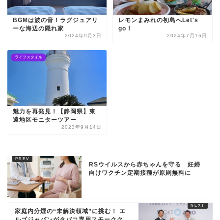
BGMは波の音！ラグジュアリ
レモンまみれの初島へLet's
ーな海辺の隠れ家
go！
2024年9月3日
2024年7月16日
ライフスタイル
魅力を再発見！【静岡県】東
遠地区モニターツアー
2023年9月14日
RSウイルスから赤ちゃんを守る 妊婦
向けワクチン定期接種が原則無料に
家庭内分煙の“未解決領域”に挑む！ エ
ルゴジャパンがタバコ専用スモークク...