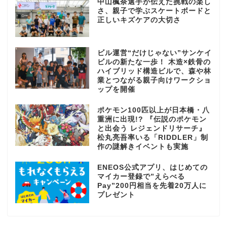
中山楓奈選手が伝えた挑戦の楽し
さ、親子で学ぶスケートボードと
正しいキズケアの大切さ
ビル運営“だけじゃない”サンケイ
ビルの新たな一歩！ 木造×鉄骨の
ハイブリッド構造ビルで、森や林
業とつながる親子向けワークショ
ップを開催
ポケモン100匹以上が日本橋・八
重洲に出現!? 『伝説のポケモン
と出会う レジェンドリサーチ』
松丸亮吾率いる「RIDDLER」制
作の謎解きイベントも実施
ENEOS公式アプリ、はじめての
マイカー登録で”えらべる
Pay”200円相当を先着20万人に
プレゼント