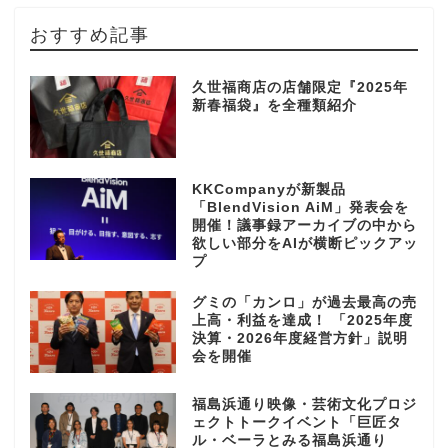
おすすめ記事
久世福商店の店舗限定『2025年
新春福袋』を全種類紹介
KKCompanyが新製品
「BlendVision AiM」発表会を
開催！議事録アーカイブの中から
欲しい部分をAIが横断ピックアッ
プ
グミの「カンロ」が過去最高の売
上高・利益を達成！ 「2025年度
決算・2026年度経営方針」説明
会を開催
福島浜通り映像・芸術文化プロジ
ェクトトークイベント「巨匠タ
ル・ベーラとみる福島浜通り