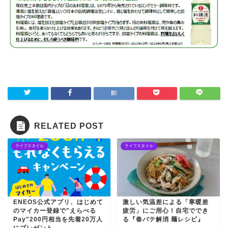
RELATED POST
ライフスタイル
ライフスタイル
ENEOS公式アプリ、はじめて
激しい気温差による「寒暖差
のマイカー登録で"えらべる
疲労」にご用心！自宅ででき
Pay"200円相当を先着20万人
る『春バテ解消 麺レシピ』