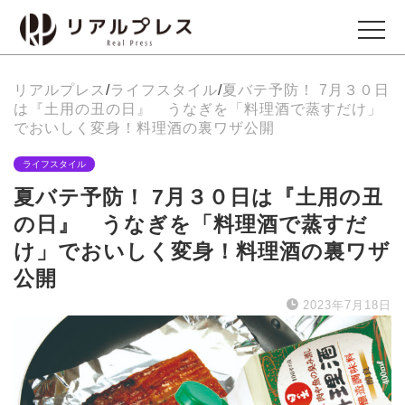
リアルプレス
/
ライフスタイル
/
夏バテ予防！ 7月３０日
ビジネス
は『土用の丑の日』 うなぎを「料理酒で蒸すだけ」
Business
でおいしく変身！料理酒の裏ワザ公開
ライフスタイル
エンタメ
夏バテ予防！ 7月３０日は『土用の丑
Entertainment
の日』 うなぎを「料理酒で蒸すだ
け」でおいしく変身！料理酒の裏ワザ
イベント
公開
Events
2023年7月18日
グルメ
Gourmet