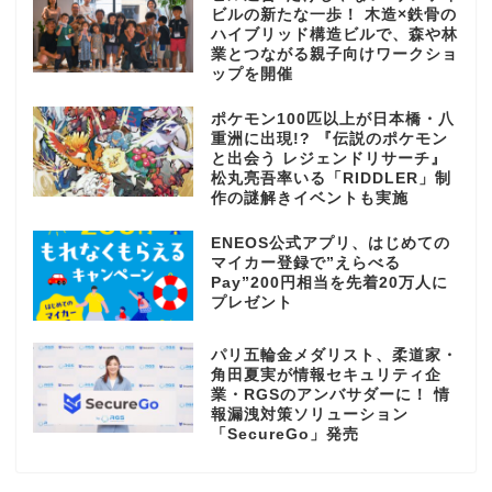
ビルの新たな一歩！ 木造×鉄骨の
ハイブリッド構造ビルで、森や林
業とつながる親子向けワークショ
ップを開催
ポケモン100匹以上が日本橋・八
重洲に出現!? 『伝説のポケモン
と出会う レジェンドリサーチ』
松丸亮吾率いる「RIDDLER」制
作の謎解きイベントも実施
ENEOS公式アプリ、はじめての
マイカー登録で”えらべる
Pay”200円相当を先着20万人に
プレゼント
パリ五輪金メダリスト、柔道家・
角田夏実が情報セキュリティ企
業・RGSのアンバサダーに！ 情
報漏洩対策ソリューション
「SecureGo」発売