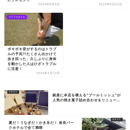
にプレゼント
2026年8月5日
2023年5月22日
ライフスタイル
ポキポキ音がするのはトラブ
ルの予兆?!たくさん出かけて
歩き回った、久しぶりに身体
を動かした人はひざトラブル
に注意！
2023年4月12日
銀座に本店を構える“ブールミッシュ”が
人気の焼き菓子詰め合わせをリニュー...
夏だ！うなぎだ！かき氷だ！ 奈良パー
クホテルで全て満喫