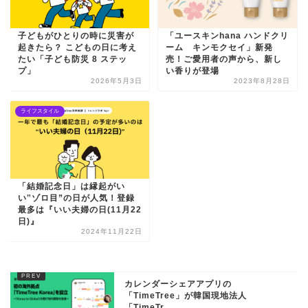
子どもがひとりの時に災害が
「ユースキンhana ハンドクリ
起きたら？ こどもの日に考え
ーム キンモクセイ」新発
たい「子ども防災 8 ステッ
売！ご愛用者の声から、新し
プ」
い香りが登場
2026年5月3日
2023年8月28日
ライフスタイル
「結婚記念日」は縁起がい
い‟ゾロ目”の日が人気！登録
最多は『いい夫婦の日(11月22
日)』
2024年11月22日
カレンダーシェアアプリの
「TimeTree」が韓国現地法人
「TimeTr...