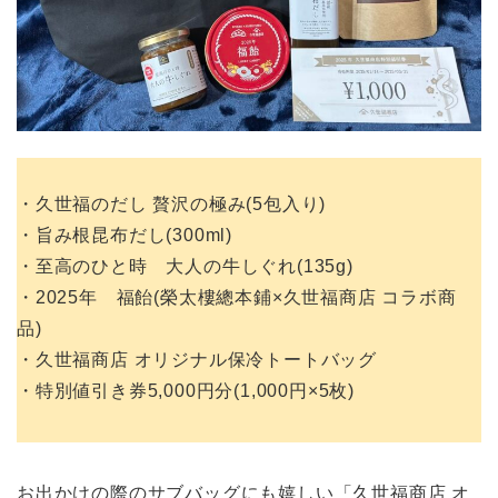
・久世福のだし 贅沢の極み(5包入り)
・旨み根昆布だし(300ml)
・至高のひと時 大人の牛しぐれ(135g)
・2025年 福飴(榮太樓總本鋪×久世福商店 コラボ商
品)
・久世福商店 オリジナル保冷トートバッグ
・特別値引き券5,000円分(1,000円×5枚)
お出かけの際のサブバッグにも嬉しい「久世福商店 オ