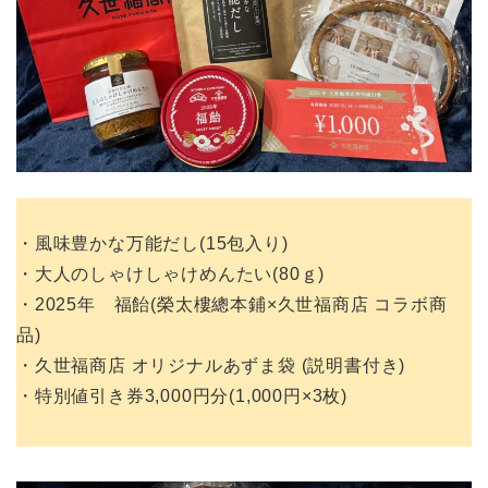
・風味豊かな万能だし(15包入り)
・大人のしゃけしゃけめんたい(80ｇ)
・2025年 福飴(榮太樓總本鋪×久世福商店 コラボ商
品)
・久世福商店 オリジナルあずま袋 (説明書付き)
・特別値引き券3,000円分(1,000円×3枚)