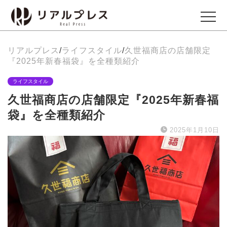
リアルプレス
/
ライフスタイル
/
久世福商店の店舗限定
ビジネス
『2025年新春福袋』を全種類紹介
Business
ライフスタイル
久世福商店の店舗限定『2025年新春福
エンタメ
袋』を全種類紹介
Entertainment
2025年1月10日
イベント
Events
グルメ
Gourmet