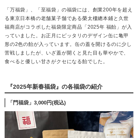
「万福袋」、「至福袋」の福袋には、創業200年を超え
る東京日本橋の老舗菓子舗である榮太樓總本鋪と久世
福商店がコラボした福袋限定商品「2025年 福飴」が入
っていました。お正月にピッタリのデザイン缶に亀甲
形の2色の飴が入っています。缶の蓋を開けるのに少し
苦戦しましたが、いざ蓋が開くと見た目も華やかで、
食べると優しい甘さがクセになる飴でした。
『2025年新春福袋』の各福袋の紹介
「門福袋」3,000円(税込)