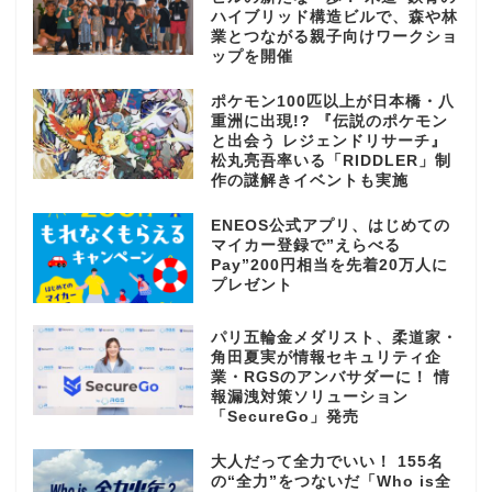
ハイブリッド構造ビルで、森や林
業とつながる親子向けワークショ
ップを開催
ポケモン100匹以上が日本橋・八
重洲に出現!? 『伝説のポケモン
と出会う レジェンドリサーチ』
松丸亮吾率いる「RIDDLER」制
作の謎解きイベントも実施
ENEOS公式アプリ、はじめての
マイカー登録で”えらべる
Pay”200円相当を先着20万人に
プレゼント
パリ五輪金メダリスト、柔道家・
角田夏実が情報セキュリティ企
業・RGSのアンバサダーに！ 情
報漏洩対策ソリューション
「SecureGo」発売
大人だって全力でいい！ 155名
の“全力”をつないだ「Who is全