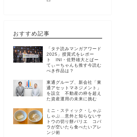
おすすめ記事
「タテ読みマンガアワード
2025」授賞式をレポー
ト INI・佐野雄大とぱー
てぃーちゃんも推す今読む
べき作品は？
東通グループ、新会社「東
通アセットマネジメント」
を設立 不動産の枠を超え
た資産運用の未来に挑む
ミニ・スティック・しゃぶ
しゃぶ…意外と知らないサ
トウの切り餅バリエ コバ
ラが空いたら食べたいアレ
ンジ術