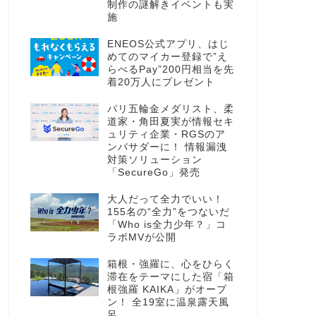
制作の謎解きイベントも実
施
ENEOS公式アプリ、はじ
めてのマイカー登録で”え
らべるPay”200円相当を先
着20万人にプレゼント
パリ五輪金メダリスト、柔
道家・角田夏実が情報セキ
ュリティ企業・RGSのア
ンバサダーに！ 情報漏洩
対策ソリューション
「SecureGo」発売
大人だって全力でいい！
155名の“全力”をつないだ
「Who is全力少年？」コ
ラボMVが公開
箱根・強羅に、心をひらく
滞在をテーマにした宿「箱
根強羅 KAIKA」がオープ
ン！ 全19室に温泉露天風
呂