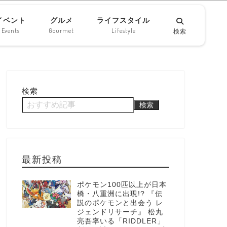
イベント
グルメ
ライフスタイル
Events
Gourmet
Lifestyle
検索
検索
検索
最新投稿
ポケモン100匹以上が日本
橋・八重洲に出現!? 『伝
説のポケモンと出会う レ
ジェンドリサーチ』 松丸
亮吾率いる「RIDDLER」