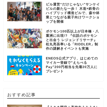
ビル運営“だけじゃない”サンケイ
ビルの新たな一歩！ 木造×鉄骨の
ハイブリッド構造ビルで、森や林
業とつながる親子向けワークショ
ップを開催
ポケモン100匹以上が日本橋・八
重洲に出現!? 『伝説のポケモン
と出会う レジェンドリサーチ』
松丸亮吾率いる「RIDDLER」制
作の謎解きイベントも実施
ENEOS公式アプリ、はじめての
マイカー登録で”えらべる
Pay”200円相当を先着20万人に
プレゼント
おすすめ記事