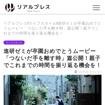
リアルプレス
/
ライフスタイル
/
進研ゼミが卒園おめでと
ビジネス
うムービー「つないだ手を離す時」篇公開！親子でこ
Business
れまでの時間を振り返る機会を！
ライフスタイル
エンタメ
進研ゼミが卒園おめでとうムービー
Entertainment
「つないだ手を離す時」篇公開！親子
でこれまでの時間を振り返る機会を！
イベント
2025年3月15日
Events
グルメ
Gourmet