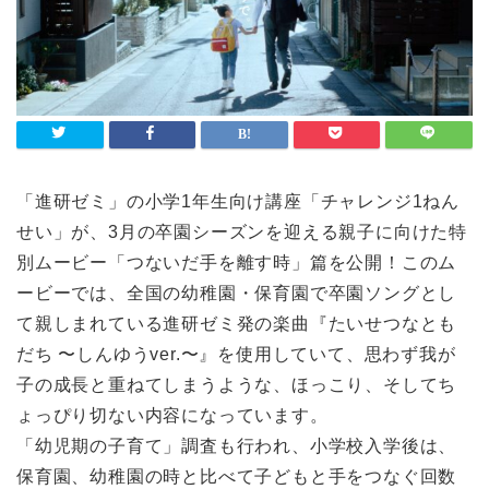
ライフスタイル
Lifestyle
検索
「進研ゼミ」の小学1年生向け講座「チャレンジ1ねん
せい」が、3月の卒園シーズンを迎える親子に向けた特
別ムービー「つないだ手を離す時」篇を公開！このム
ービーでは、全国の幼稚園・保育園で卒園ソングとし
て親しまれている進研ゼミ発の楽曲『たいせつなとも
だち 〜しんゆうver.〜』を使用していて、思わず我が
子の成長と重ねてしまうような、ほっこり、そしてち
ょっぴり切ない内容になっています。
「幼児期の子育て」調査も行われ、小学校入学後は、
保育園、幼稚園の時と比べて子どもと手をつなぐ回数