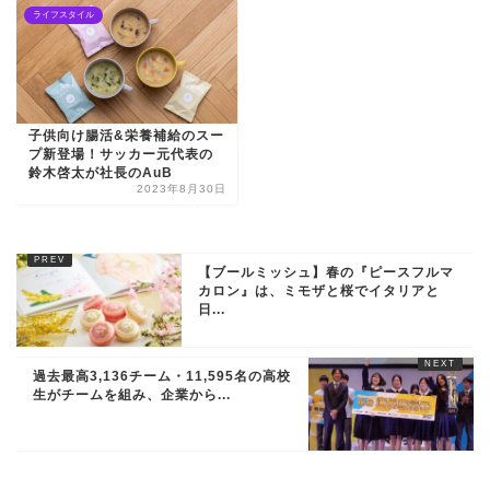
ライフスタイル
子供向け腸活&栄養補給のスー
プ新登場！サッカー元代表の
鈴木啓太が社長のAuB
2023年8月30日
【ブールミッシュ】春の『ピースフルマ
カロン』は、ミモザと桜でイタリアと
日...
過去最高3,136チーム・11,595名の高校
生がチームを組み、企業から...