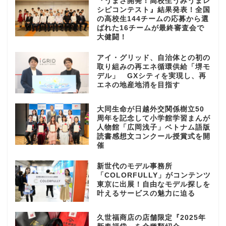
『うまさ開発！高校生うみうまレ
シピコンテスト』結果発表！全国
の高校生144チームの応募から選
ばれた16チームが最終審査会で
大健闘！
アイ・グリッド、自治体との初の
取り組みの再エネ循環供給「堺モ
デル」 GXシティを実現し、再
エネの地産地消を目指す
大同生命が日越外交関係樹立50
周年を記念して小学館学習まんが
人物館「広岡浅子」ベトナム語版
読書感想文コンクール授賞式を開
催
新世代のモデル事務所
「COLORFULLY」がコンテンツ
東京に出展！自由なモデル探しを
叶えるサービスの魅力に迫る
久世福商店の店舗限定『2025年