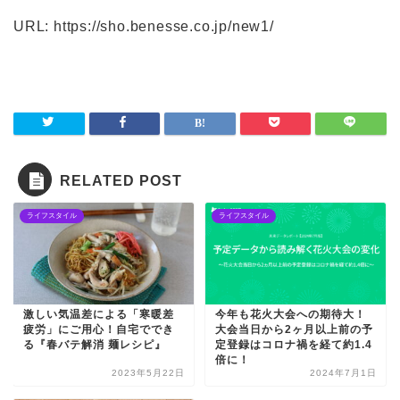
URL: https://sho.benesse.co.jp/new1/
RELATED POST
ライフスタイル
ライフスタイル
激しい気温差による「寒暖差
今年も花火大会への期待大！
疲労」にご用心！自宅ででき
大会当日から2ヶ月以上前の予
る『春バテ解消 麺レシピ』
定登録はコロナ禍を経て約1.4
倍に！
2023年5月22日
2024年7月1日