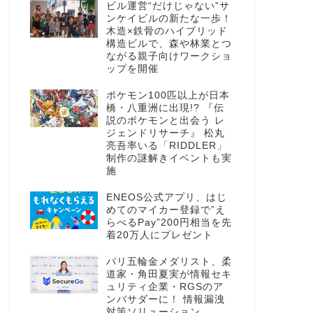
ビル運営“だけじゃない”サ
ンケイビルの新たな一歩！
木造×鉄骨のハイブリッド
構造ビルで、森や林業とつ
ながる親子向けワークショ
ップを開催
ポケモン100匹以上が日本
橋・八重洲に出現!? 『伝
説のポケモンと出会う レ
ジェンドリサーチ』 松丸
亮吾率いる「RIDDLER」
制作の謎解きイベントも実
施
ENEOS公式アプリ、はじ
めてのマイカー登録で”え
らべるPay”200円相当を先
着20万人にプレゼント
パリ五輪金メダリスト、柔
道家・角田夏実が情報セキ
ュリティ企業・RGSのア
ンバサダーに！ 情報漏洩
対策ソリューション