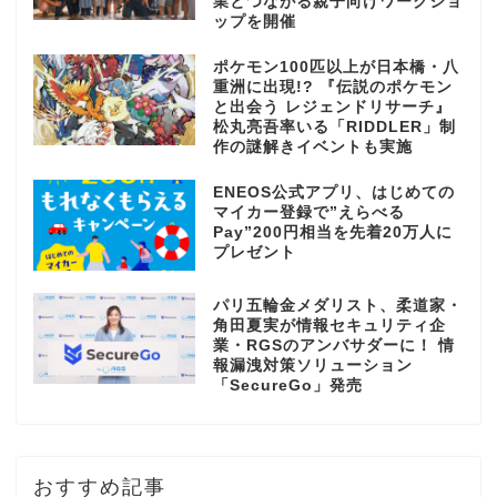
業とつながる親子向けワークショ
ップを開催
ポケモン100匹以上が日本橋・八
重洲に出現!? 『伝説のポケモン
と出会う レジェンドリサーチ』
松丸亮吾率いる「RIDDLER」制
作の謎解きイベントも実施
ENEOS公式アプリ、はじめての
マイカー登録で”えらべる
Pay”200円相当を先着20万人に
プレゼント
パリ五輪金メダリスト、柔道家・
角田夏実が情報セキュリティ企
業・RGSのアンバサダーに！ 情
報漏洩対策ソリューション
「SecureGo」発売
おすすめ記事