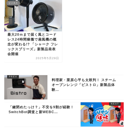
ビジネス
最大20ｍまで届く風とコード
レス24時間稼働で扇風機の概
念が変わる!? 「シャーク フレ
ックスブリーズ」新製品発表
会開催
2025年5月29日
料理家・栗原心平も太鼓判！ スチーム
オーブンレンジ「ビストロ」新製品体
験...
「鍵閉めたっけ？」不安を9割が経験！
SwitchBot調査と新WEBC...