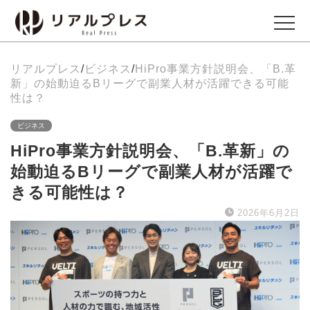
リアルプレス
/
ビジネス
/
HiPro事業方針説明会、「B.革
ビジネス
新」の始動迫るBリーグで副業人材が活躍できる可能
Business
性は？
ビジネス
エンタメ
HiPro事業方針説明会、「B.革新」の
Entertainment
始動迫るBリーグで副業人材が活躍で
きる可能性は？
イベント
2026年6月2日
Events
グルメ
Gourmet