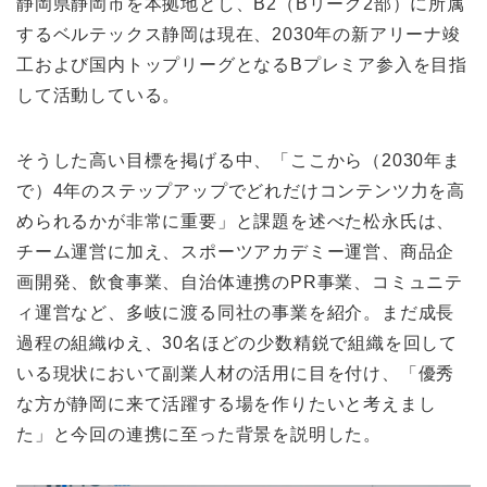
静岡県静岡市を本拠地とし、B2（Bリーグ2部）に所属
するベルテックス静岡は現在、2030年の新アリーナ竣
工および国内トップリーグとなるBプレミア参入を目指
して活動している。
そうした高い目標を掲げる中、「ここから（2030年ま
で）4年のステップアップでどれだけコンテンツ力を高
められるかが非常に重要」と課題を述べた松永氏は、
チーム運営に加え、スポーツアカデミー運営、商品企
画開発、飲食事業、自治体連携のPR事業、コミュニテ
ィ運営など、多岐に渡る同社の事業を紹介。まだ成長
過程の組織ゆえ、30名ほどの少数精鋭で組織を回して
いる現状において副業人材の活用に目を付け、「優秀
な方が静岡に来て活躍する場を作りたいと考えまし
た」と今回の連携に至った背景を説明した。