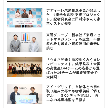
アディーレ未来創造基金が発足し
た「#奨学金返済 支援プロジェク
ト」記者発表会に田村淳さんら豪
華ゲストが登場
東通グループ、新会社「東通アセ
ットマネジメント」を設立 不動
産の枠を超えた資産運用の未来に
挑む
『うまさ開発！高校生うみうまレ
シピコンテスト』結果発表！全国
の高校生144チームの応募から選
ばれた16チームが最終審査会で
大健闘！
アイ・グリッド、自治体との初の
取り組みの再エネ循環供給「堺モ
デル」 GXシティを実現し、再
エネの地産地消を目指す