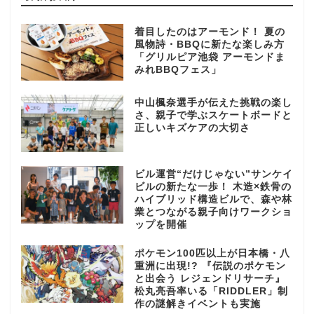
着目したのはアーモンド！ 夏の
風物詩・BBQに新たな楽しみ方
「グリルピア池袋 アーモンドま
みれBBQフェス」
中山楓奈選手が伝えた挑戦の楽し
さ、親子で学ぶスケートボードと
正しいキズケアの大切さ
ビル運営“だけじゃない”サンケイ
ビルの新たな一歩！ 木造×鉄骨の
ハイブリッド構造ビルで、森や林
業とつながる親子向けワークショ
ップを開催
ポケモン100匹以上が日本橋・八
重洲に出現!? 『伝説のポケモン
と出会う レジェンドリサーチ』
松丸亮吾率いる「RIDDLER」制
作の謎解きイベントも実施