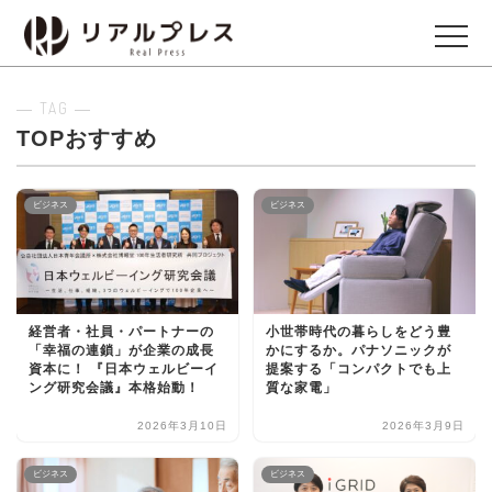
― TAG ―
ビジネス
TOPおすすめ
Business
ビジネス
ビジネス
エンタメ
Entertainment
イベント
経営者・社員・パートナーの
小世帯時代の暮らしをどう豊
Events
「幸福の連鎖」が企業の成長
かにするか。パナソニックが
資本に！ 『日本ウェルビーイ
提案する「コンパクトでも上
ング研究会議』本格始動！
質な家電」
グルメ
2026年3月10日
2026年3月9日
Gourmet
ビジネス
ビジネス