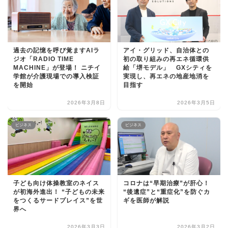
ライフスタイル
Lifestyle
過去の記憶を呼び覚ますAIラ
アイ・グリッド、自治体との
ジオ「RADIO TIME
初の取り組みの再エネ循環供
検索
MACHINE」が登場！ ニチイ
給「堺モデル」 GXシティを
学館が介護現場での導入検証
実現し、再エネの地産地消を
を開始
目指す
2026年3月8日
2026年3月5日
ビジネス
ビジネス
子ども向け体操教室のネイス
コロナは“早期治療”が肝心！
が初海外進出！ “子どもの未来
“後遺症”と“重症化”を防ぐカ
をつくるサードプレイス”を世
ギを医師が解説
界へ
2026年3月3日
2026年3月2日