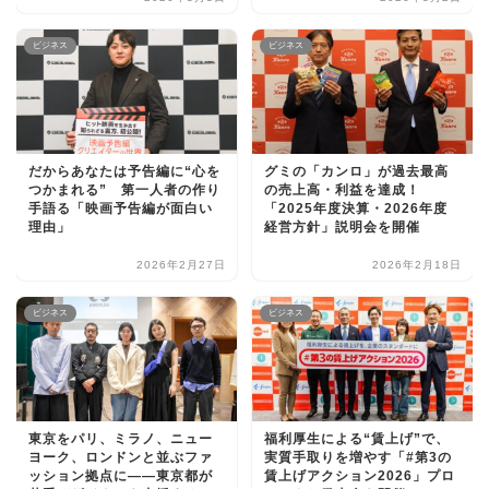
ビジネス
ビジネス
だからあなたは予告編に“心を
グミの「カンロ」が過去最高
つかまれる” 第一人者の作り
の売上高・利益を達成！
手語る「映画予告編が面白い
「2025年度決算・2026年度
理由」
経営方針」説明会を開催
2026年2月27日
2026年2月18日
ビジネス
ビジネス
東京をパリ、ミラノ、ニュー
福利厚生による“賃上げ”で、
ヨーク、ロンドンと並ぶファ
実質手取りを増やす「#第3の
ッション拠点に――東京都が
賃上げアクション2026」プロ