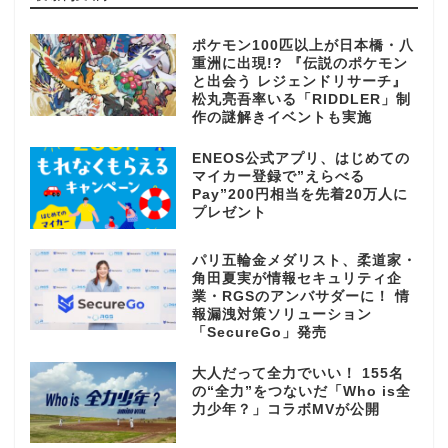
ポケモン100匹以上が日本橋・八
重洲に出現!? 『伝説のポケモン
と出会う レジェンドリサーチ』
松丸亮吾率いる「RIDDLER」制
作の謎解きイベントも実施
ENEOS公式アプリ、はじめての
マイカー登録で”えらべる
Pay”200円相当を先着20万人に
プレゼント
パリ五輪金メダリスト、柔道家・
角田夏実が情報セキュリティ企
業・RGSのアンバサダーに！ 情
報漏洩対策ソリューション
「SecureGo」発売
大人だって全力でいい！ 155名
の“全力”をつないだ「Who is全
力少年？」コラボMVが公開