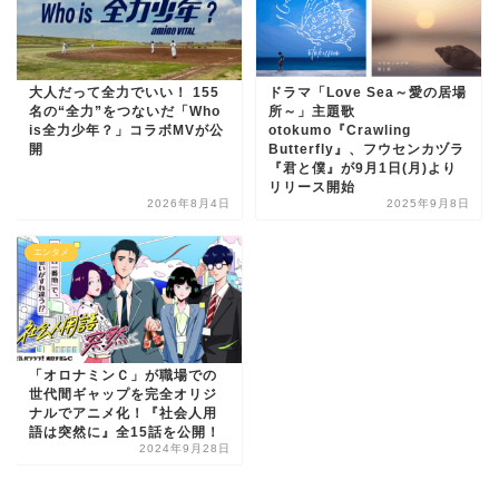
大人だって全力でいい！ 155
ドラマ「Love Sea～愛の居場
名の“全力”をつないだ「Who
所～」主題歌
is全力少年？」コラボMVが公
otokumo『Crawling
開
Butterfly』、フウセンカヅラ
『君と僕』が9月1日(月)より
リリース開始
2026年8月4日
2025年9月8日
エンタメ
「オロナミンＣ」が職場での
世代間ギャップを完全オリジ
ナルでアニメ化！『社会人用
語は突然に』全15話を公開！
2024年9月28日