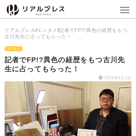
リアルプレス
/
エンタメ
/
記者でFP!?異色の経歴をもつ
ビジネス
古川先生に占ってもらった！
Business
エンタメ
記者でFP!?異色の経歴をもつ古川先
エンタメ
生に占ってもらった！
Entertainment
2024年5月2日
イベント
Events
グルメ
Gourmet