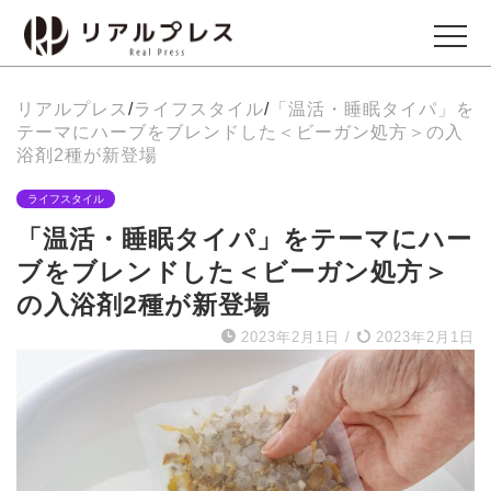
リアルプレス
/
ライフスタイル
/
「温活・睡眠タイパ」を
ビジネス
テーマにハーブをブレンドした＜ビーガン処方＞の入
Business
浴剤2種が新登場
ライフスタイル
エンタメ
「温活・睡眠タイパ」をテーマにハー
Entertainment
ブをブレンドした＜ビーガン処方＞
の入浴剤2種が新登場
イベント
2023年2月1日
/
2023年2月1日
Events
グルメ
Gourmet