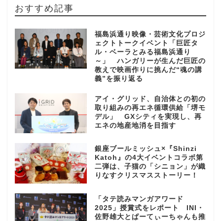
おすすめ記事
福島浜通り映像・芸術文化プロジ
ェクトトークイベント「巨匠タ
ル・ベーラとみる福島浜通り
～」 ハンガリーが生んだ巨匠の
教えで映画作りに挑んだ“魂の講
義”を振り返る
アイ・グリッド、自治体との初の
取り組みの再エネ循環供給「堺モ
デル」 GXシティを実現し、再
エネの地産地消を目指す
銀座ブールミッシュ×『Shinzi
Katoh』の4大イベントコラボ第
二弾は、子猫の「シニョン」が織
りなすクリスマスストーリー！
「タテ読みマンガアワード
2025」授賞式をレポート INI・
佐野雄大とぱーてぃーちゃんも推