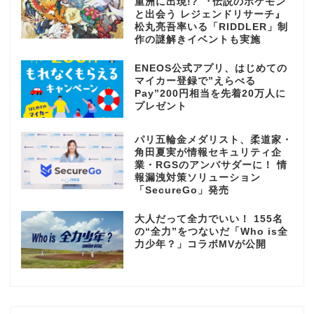
重洲に出現!? 『伝説のポケモン
と出会う レジェンドリサーチ』
松丸亮吾率いる「RIDDLER」制
作の謎解きイベントも実施
ENEOS公式アプリ、はじめての
マイカー登録で”えらべる
Pay”200円相当を先着20万人に
プレゼント
パリ五輪金メダリスト、柔道家・
角田夏実が情報セキュリティ企
業・RGSのアンバサダーに！ 情
報漏洩対策ソリューション
「SecureGo」発売
大人だって全力でいい！ 155名
の“全力”をつないだ「Who is全
力少年？」コラボMVが公開