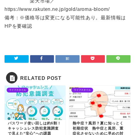
楽天市場／
https://www.rakuten.ne.jp/gold/aroma-bloom/
備考：※価格等は変更になる可能性あり。最新情報は
HPを要確認
RELATED POST
ライフスタイル
ライフスタイル
パスワード使い回しは約6割！
熱中症？風邪？夏に知っとく
キャッシュレス防犯意識調査
初期症状 熱中症と風邪、重
で見えた“安心”への課題
症化させないために早めの対