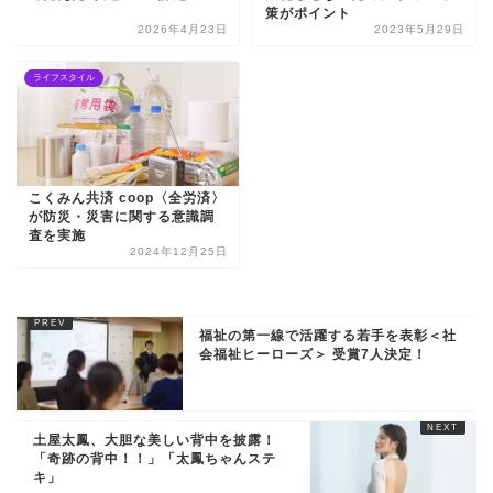
策がポイント
2026年4月23日
2023年5月29日
ライフスタイル
こくみん共済 coop〈全労済〉
が防災・災害に関する意識調
査を実施
2024年12月25日
福祉の第一線で活躍する若手を表彰＜社
会福祉ヒーローズ＞ 受賞7人決定！
土屋太鳳、大胆な美しい背中を披露！
「奇跡の背中！！」「太鳳ちゃんステ
キ」