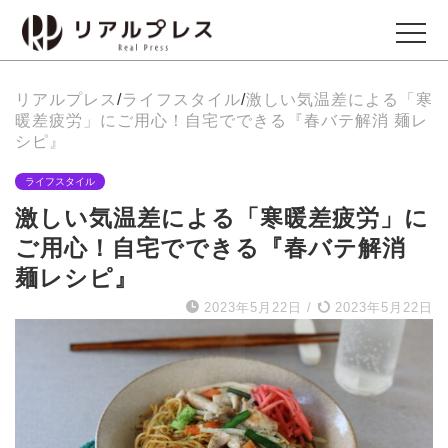
リアルプレス
/
ライフスタイル
/
激しい気温差による「寒
ビジネス
暖差疲労」にご用心！自宅でできる『春バテ解消 麺レ
Business
シピ』
ライフスタイル
エンタメ
激しい気温差による「寒暖差疲労」に
Entertainment
ご用心！自宅でできる『春バテ解消
麺レシピ』
イベント
2023年5月22日
/
2023年5月22日
Events
グルメ
Gourmet