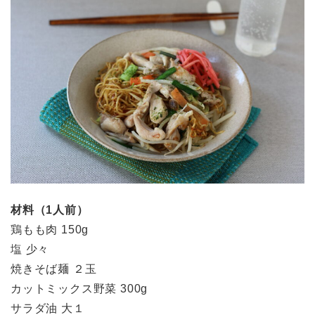
材料（1人前）
鶏もも肉 150g
塩 少々
焼きそば麺 ２玉
カットミックス野菜 300g
サラダ油 大１