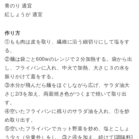
青のり 適宜
紅しょうが 適宜
作り方
①もも肉は皮を取り、繊維に沿う細切りにして塩をす
る。
②麺は袋ごと600wのレンジで２分加熱する。袋から出
し、フライパンに入れ、中火で加熱、大さじ３の水を
振りかけて蓋をする。
③水分が飛んだら麺をほぐしながら広げ、サラダ油大
さじ2/3を加え、両面焼き色がつくまで焼いて取り出
す。
④空いたフライパンに残りのサラダ油を入れ、①を炒
め取り出す。
⑤空いたフライパンでカット野菜を炒め、塩とこしょ
う少々（分量外）をし、③と④を加え、続けて[調味料]