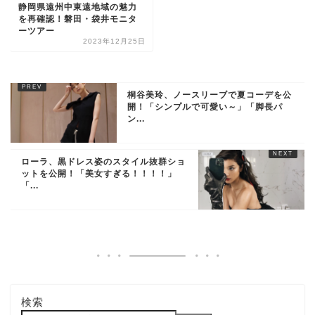
静岡県遠州中東遠地域の魅力
を再確認！磐田・袋井モニタ
ーツアー
2023年12月25日
桐谷美玲、ノースリーブで夏コーデを公
開！「シンプルで可愛い～」「脚長パ
ン...
ローラ、黒ドレス姿のスタイル抜群ショ
ットを公開！「美女すぎる！！！！」
「...
検索