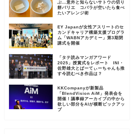
ぶ…意外と知らないサトウの切り
餅バリエ コバラが空いたら食べ
たいアレンジ術
EY Japanが女性アスリートのセ
カンドキャリア構築支援プログラ
ム「WABNアカデミー」第3期閉
講式を開催
「タテ読みマンガアワード
2025」授賞式をレポート INI・
佐野雄大とぱーてぃーちゃんも推
す今読むべき作品は？
KKCompanyが新製品
「BlendVision AiM」発表会を
開催！議事録アーカイブの中から
欲しい部分をAIが横断ピックアッ
プ