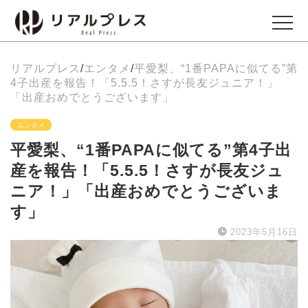
リアルプレス
/
エンタメ
/
平愛梨、“1番PAPAに似てる”第
ビジネス
4子出産を報告！「5.5.5！さすが長友ジュニア！」
Business
「出産おめでとうございます」
エンタメ
エンタメ
平愛梨、“1番PAPAに似てる”第4子出
Entertainment
産を報告！「5.5.5！さすが長友ジュ
ニア！」「出産おめでとうございま
イベント
す」
Events
2023年5月16日
グルメ
Gourmet