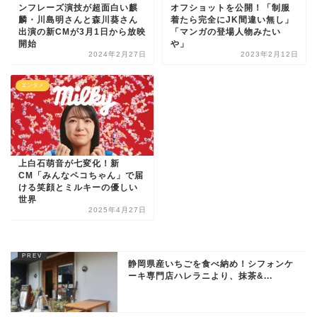
ンフレーズ演技が超面白い麒
オフショットを公開！「制服
麟・川島明さんと森川葵さん
着たら完全にJK間違い無し」
出演の新CMが3月1日から放映
「マンガの登場人物みたい
開始
や」
2024年2月27日
2023年2月12日
エンタメ
上白石萌音が七変化！新
CM「みんなペコちゃん」で届
ける笑顔とミルキーの優しい
世界
2025年4月27日
静岡県産いちごを食べ納め！シフォンケ
ーキ専門店ハレラニより、抹茶&...