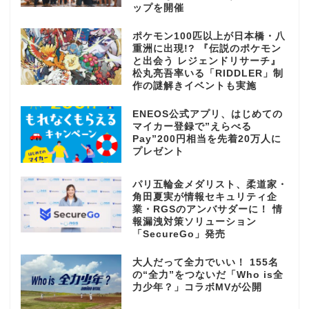
ップを開催
ポケモン100匹以上が日本橋・八
重洲に出現!? 『伝説のポケモン
と出会う レジェンドリサーチ』
松丸亮吾率いる「RIDDLER」制
作の謎解きイベントも実施
ENEOS公式アプリ、はじめての
マイカー登録で”えらべる
Pay”200円相当を先着20万人に
プレゼント
パリ五輪金メダリスト、柔道家・
角田夏実が情報セキュリティ企
業・RGSのアンバサダーに！ 情
報漏洩対策ソリューション
「SecureGo」発売
大人だって全力でいい！ 155名
の“全力”をつないだ「Who is全
力少年？」コラボMVが公開